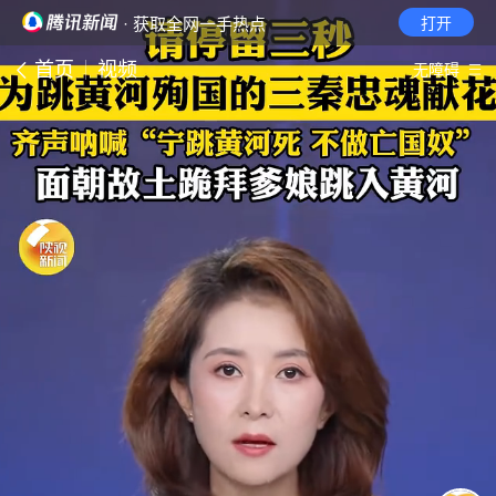
· 获取全网一手热点
打开
首页
视频
无障碍