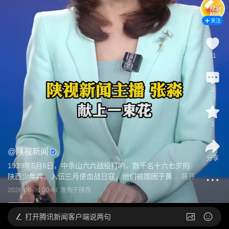
关注
31
2
1
@
陕视新闻
分享
1939年6月6日，中条山六六战役打响，数千名十六七岁的
陕西少年兵，入伍三月便血战日寇，他们被围困于黄...
展开
2026-06-06 00:44
发布于
陕西
打开
腾讯新闻客户端说两句