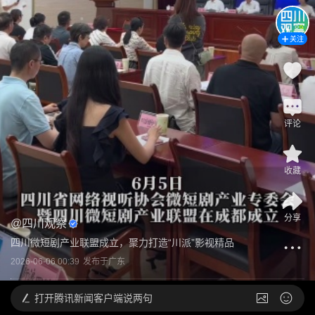
关注
评论
收藏
分享
@
四川观察
四川微短剧产业联盟成立，聚力打造“川派”影视精品
2026-06-06 00:39
发布于
广东
打开
腾讯新闻客户端说两句