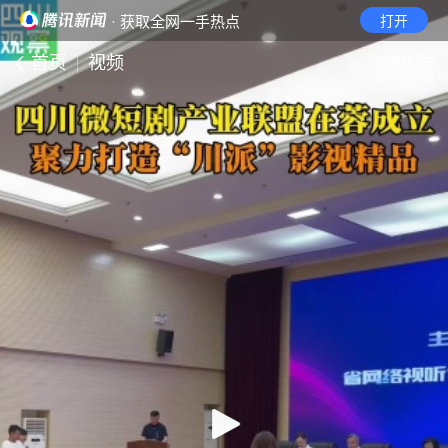
· 获取全网一手热点
打开
首页
视频
无障碍