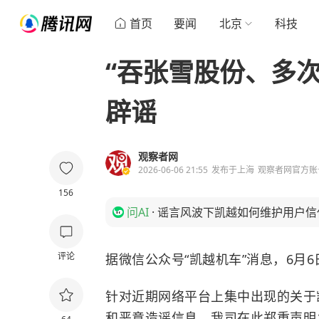
首页
要闻
北京
科技
“吞张雪股份、多
辟谣
观察者网
2026-06-06 21:55
发布于
上海
观察者网官方账
156
问AI
·
谣言风波下凯越如何维护用户信
评论
据微信公众号“凯越机车”消息，6月
针对近期网络平台上集中出现的关于
和恶意造谣信息，我司在此郑重声明