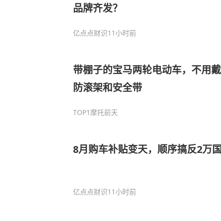
品牌齐发？
亿点点财识
11小时前
带棚子的宝马两轮电动车，不用戴
防滚架和安全带
TOP1摩托
前天
8月购车补贴变天，顺序搞反2万
亿点点财识
11小时前