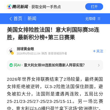
· 获取全网一手热点
打开
首页
新闻
无障碍
美国女排险胜法国！意大利国际赛38连
胜，最新积分榜+第三日赛果
排球黄金眼
关注
2026年6月6日11:04
陕西
体育领域创作者
问AI
·
意大利女排38连胜如何靠新人阵容实现？
2026年世界女排联赛结束了2场较量，最终美国
女排拒绝被逆转，以3-2险胜法国保住颜面，避
免被扣大分，法国则是遭遇两连败，五局比分
25-21/23-25/27-25/23-25/15-11。另一场比赛
中，意大利以3-0横扫荷兰拿下这场“欧洲德比”。