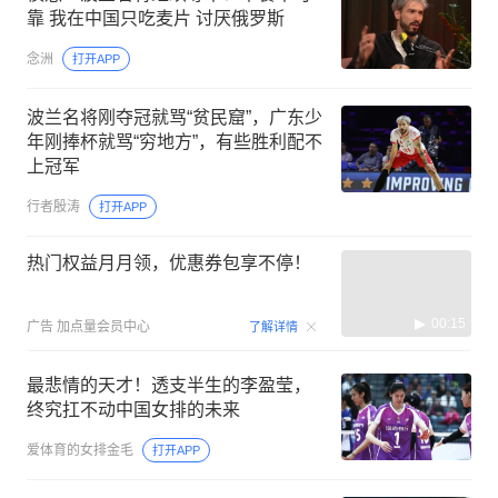
靠 我在中国只吃麦片 讨厌俄罗斯
念洲
打开APP
波兰名将刚夺冠就骂“贫民窟”，广东少
年刚捧杯就骂“穷地方”，有些胜利配不
上冠军
行者殷涛
打开APP
热门权益月月领，优惠券包享不停！
00:15
广告
加点量会员中心
了解详情
最悲情的天才！透支半生的李盈莹，
终究扛不动中国女排的未来
爱体育的女排金毛
打开APP