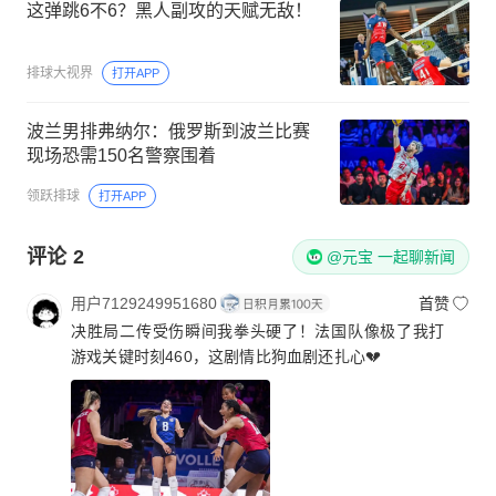
这弹跳6不6？黑人副攻的天赋无敌！
排球大视界
打开APP
波兰男排弗纳尔：俄罗斯到波兰比赛
现场恐需150名警察围着
领跃排球
打开APP
评论
2
@元宝 一起聊新闻
用户7129249951680
首赞
决胜局二传受伤瞬间我拳头硬了！法国队像极了我打
游戏关键时刻460，这剧情比狗血剧还扎心💔