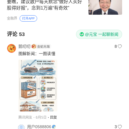
要瞧，建议散户每天默念“做好人买好
股得好报”，念到1万遍“有奇效”
金融界
打开APP
评论
53
@元宝 一起聊新闻
鹅叨叨
8
图解新闻：一图读懂
腾讯网友
6月5日
回复
用户0588806
3