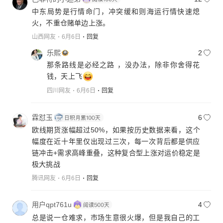
中东局势是行情命门，冲突缓和则海运行情快速熄
火，不重仓赌单边上涨。
山西网友
6月6日
回复
乐熙
2
那条路线是必经之路 ，没办法，除非你舍得花
钱，天上飞
四川网友
6月6日
回复
霖怼玉
6
欧线期货涨幅超过50%，如果按历史数据来看，这个
幅度在近十年里仅出现过三次，每一次背后都是供应
链冲击+需求高峰重叠，这种复合型上涨对运价稳定是
极大挑战
腾讯网友
6月6日
回复
用户qpt761u
4
总是说一仓难求，巿场生意很火爆，但是我自己的工