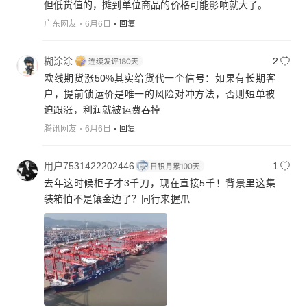
但低货值的，摊到单位商品的价格可能影响就大了。
广东网友
6月6日
回复
糊涂涂
2
欧线期货涨50%其实给货代一个信号：如果有长期客
户，提前锁运价是唯一的风险对冲方法，否则短单被
迫跟涨，利润就被运费吞掉
腾讯网友
6月6日
回复
用户7531422202446
1
去年这时候柜子才3千刀，现在直接5千！背景里这集
装箱怕不是镶金边了？同行来握爪