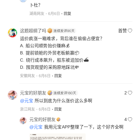
卜杜？
湖南网友
6月6日
回复
这题超纲了吗
首赞
运价疯涨一箱难求，背后谁在偷偷占便宜？
A. 船公司顺势抬价赚麻💰
B. 提前锁舱的外贸老板躺赢📦
C. 绕行成本飙升，船东被迫加价⛴️
D. 囤货观望的采购原地踩坑💸
安徽网友
6月6日
回复
元宝的好朋友
2
@元宝
所以到底为什么涨价这么多啊
浙江网友
6月6日
回复
元宝的好朋友
4
@元宝
我用元宝APP整理了一下，这个好齐全啊