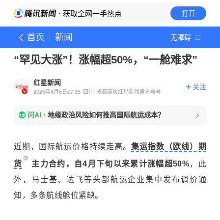
· 获取全网一手热点
打开
首页
新闻
无障碍
“罕见大涨”！涨幅超50%，“一舱难求”
红星新闻
关注
2026年6月6日07:35
四川
成都商报红星新闻官方账号
问AI
·
地缘政治风险如何推高国际航运成本？
近期，国际航运价格持续走高。
集运指数（欧线）期
货
主力合约，自4月下旬以来累计涨幅超50%
，此
外，马士基、达飞等头部航运企业集中发布调价通
知，多条航线舱位紧缺。