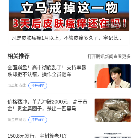
了解详情
凡是皮肤瘙痒1月以上，不管皮痒多久了，牢记此法，快！准！狠！
相关推荐
打开腾讯新闻查看更多
全面崩盘！高市彻底乱了！支持率暴
跌却拒不认错，操作全员翻车
瓜瓜加点盐
打开APP
价格猛冲，单克冲破2000元，高于黄
金！贵金属圈子，杀出一匹黑马
黄金布局论
打开APP
150.8元发行，宇树算老几？