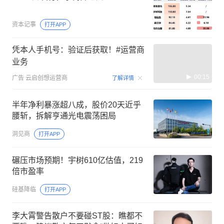
资本记事
打开APP
凭本人手机号：验证后获取！#运营商
业务
00:15
广告
云启创想运营商
了解详情
半年净利暴涨超八成，股价20天近乎
腰斩，拆解亨通光电震荡困局
洞见商
打开APP
碾压市场预期！宇树610亿估值，219
倍市盈率
硅基降临
打开APP
李大霄警告散户不要碰ST股：瞧都不