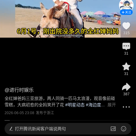
关注
315
31
31
@
进行时娱乐
387
全红婵爸妈三亚旅游，两人同骑一匹马太浪漫，观音像前碰
雪糕，大病初愈的全妈笑开了花
 #
明星动态
 #海边度...
展开
2026-06-05 23:08
发布于
浙江
打开
腾讯新闻客户端说两句