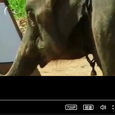
720P
倍速