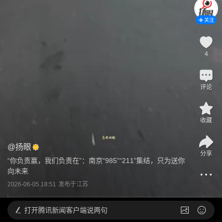
关注
4
评论
收藏
@
扬眼
分享
“你负责赢，我们负责在”：南京“985”“211”集结，只为送你
向未来
2026-06-05 18:51
发布于
江苏
打开
腾讯新闻客户端说两句