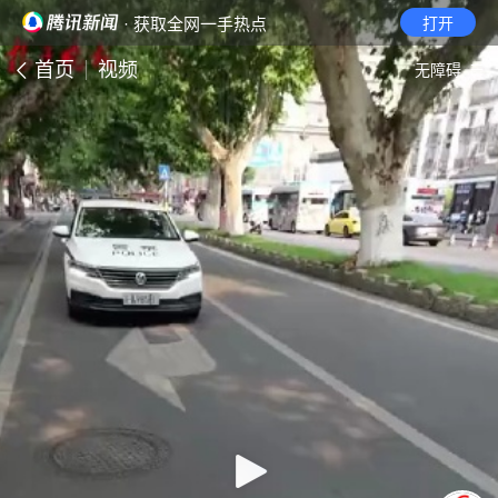
· 获取全网一手热点
打开
首页
视频
无障碍