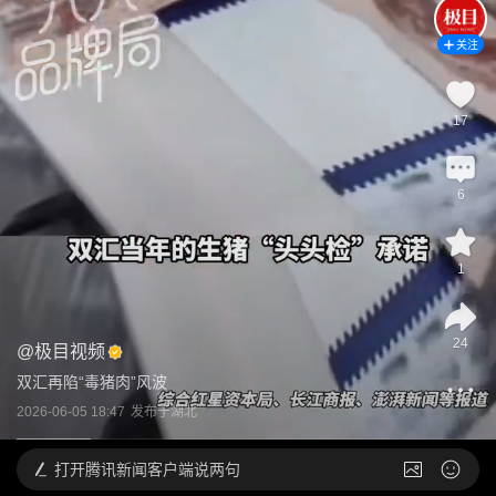
关注
17
6
1
24
@
极目视频
双汇再陷“毒猪肉”风波
2026-06-05 18:47
发布于
湖北
打开
腾讯新闻客户端说两句