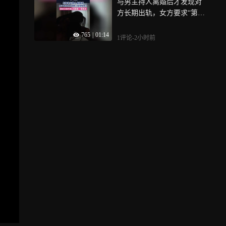
与男主持人离婚后才发现对
方长期出轨，女方要求“第三
者”返还20余万元，一审被驳
765
|
01:14
回
1评论
-2小时前