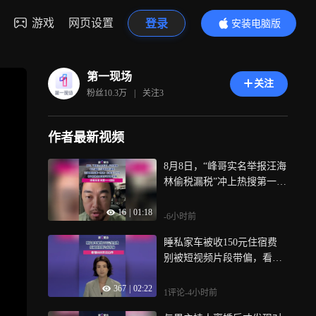
游戏
网页设置
登录
安装电脑版
内容更精彩
第一现场
关注
粉丝
10.3万
|
关注
3
作者最新视频
8月8日，“峰哥实名举报汪海
林偷税漏税”冲上热搜第一，
网红“峰哥亡命天涯”发视频
16
|
01:18
称，自己向北京税务实名举
-6小时前
报汪海林偷税漏税，随后，
睡私家车被收150元住宿费
汪海林回应第一现场记者
别被短视频片段带偏，看懂
称：如有违法行为，相关机
纠纷背后边界
构自会进行评判和处理，清
367
|
02:22
者自清，无需一一回应
1评论
-4小时前