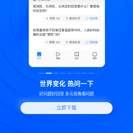
致
世界变化 热问一下
好问题好回答 多元视角看问题
立即下载