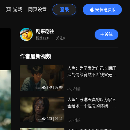
游戏
网页设置
登录
安装电脑版
内容更精彩
剧来剧往
关注
粉丝
1234
|
关注
0
作者最新视频
人鱼：为了发泄自己长期压
抑的情绪竟然不断残害无
辜，凶手到底藏身于何处
179
|
02:08
-5小时前
人鱼：苏琳天真的以为家人
会给她一个温暖的怀抱，没
想到竟是无情的将她推进深
555
|
02:11
渊
-5小时前