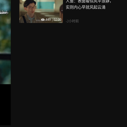
人鱼：表面看似风平浪静，
实则内心早就风起云涌
449
|
02:00
-2小时前