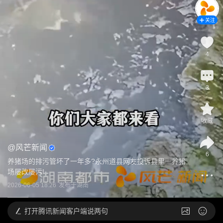
关注
4
3
收藏
@
风芒新闻
6
养猪场的排污管坏了一年多?永州道县网友投诉县里一养猪
场屡改屡污!
2026-06-05 18:26
发布于
湖南
打开
腾讯新闻客户端说两句