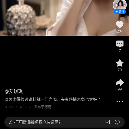
关注
234
7
70
99
@
艾琪琪
以为离得很远谁料就一门之隔，夫妻感情未免也太好了
2026-06-07 09:20
发布于
河南
打开
腾讯新闻客户端说两句