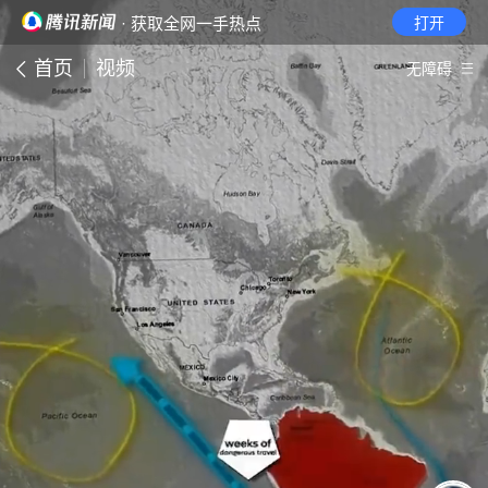
· 获取全网一手热点
打开
首页
视频
无障碍