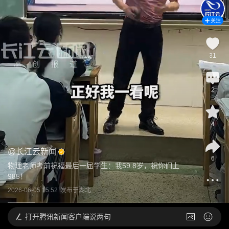
关注
31
2
4
@
长江云新闻
6
物理老师考前祝福最后一届学生：我59.8岁，祝你们上
985！
2026-06-05 15:52
发布于
湖北
打开
腾讯新闻客户端说两句