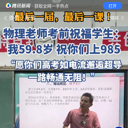
· 获取全网一手热点
打开
首页
视频
无障碍