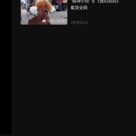
“精神小伙”写《我的妈妈》
证实：凶手刑满释放已十多
看哭全网
年，被害人家属申诉十六
年，老父亲抱憾离世
1002
|
01:02
1评论
08-03