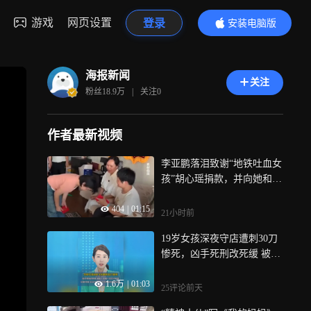
游戏
网页设置
登录
安装电脑版
内容更精彩
海报新闻
关注
粉丝
18.9万
|
关注
0
作者最新视频
李亚鹏落泪致谢“地铁吐血女
孩”胡心瑶捐款，并向她和病
友之家各捐赠99999元，女孩
404
|
01:15
回应：计划带病友去青岛看
21小时前
海
19岁女孩深夜守店遭刺30刀
惨死，凶手死刑改死缓 被害
人家属十年后才知情，没通
1.6万
|
01:03
知家属 没送达判决书 连民事
25评论
前天
索赔权利都没告知？村干部