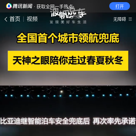
· 获取全网一手热点
打开
首页
视频
无障碍