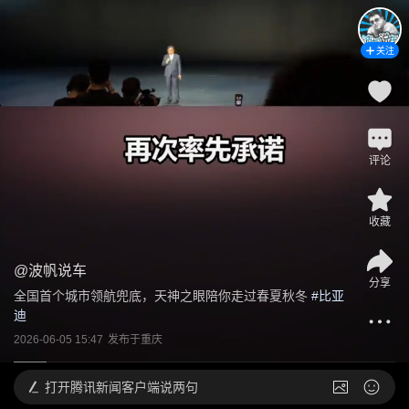
关注
评论
收藏
@
波帆说车
分享
全国首个城市领航兜底，天神之眼陪你走过春夏秋冬
 #
比亚
迪
2026-06-05 15:47
发布于
重庆
打开
腾讯新闻客户端说两句