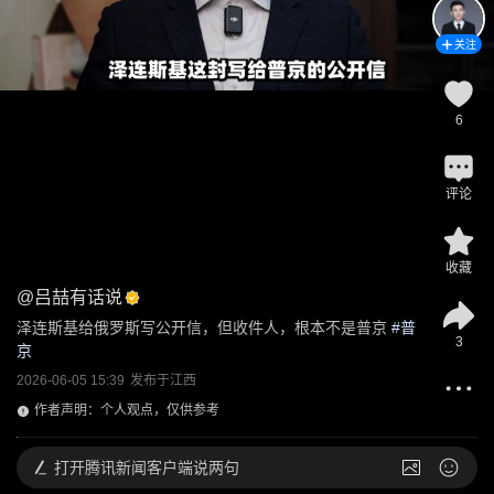
关注
6
评论
收藏
@
吕喆有话说
泽连斯基给俄罗斯写公开信，但收件人，根本不是普京
 #
普
3
京
2026-06-05 15:39
发布于
江西
作者声明：个人观点，仅供参考
打开
腾讯新闻客户端说两句