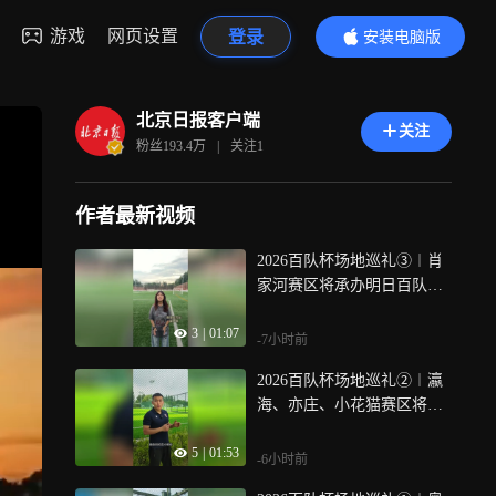
游戏
网页设置
登录
安装电脑版
内容更精彩
北京日报客户端
关注
粉丝
193.4万
|
关注
1
作者最新视频
2026百队杯场地巡礼③︱肖
家河赛区将承办明日百队杯
开幕式
3
|
01:07
-7小时前
2026百队杯场地巡礼②︱瀛
海、亦庄、小花猫赛区将承
办多组别百队杯比赛
5
|
01:53
-6小时前