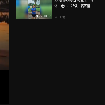
2026百队杯场地巡礼①︱奥
体、老山、郑常庄赛区静候
百队杯开幕
26
|
01:32
-6小时前