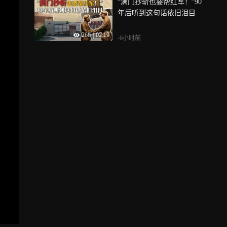
“满门抄斩也要帮红军！”90
年后听到这句话依旧泪目
268
|
02:19
-6小时前