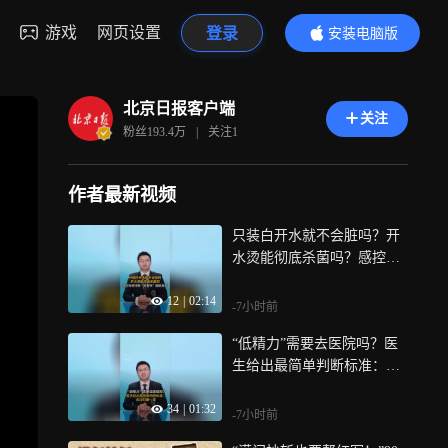
游戏
网页设置
登录
安装电脑版
内容更精彩
北京日报客户端
关注
粉丝
193.4万
|
关注
1
作者最新视频
只装白开水就不会脏吗？开
水烫能彻底杀菌吗？感控专
家详解“吸管杯”藏菌真相｜
12
|
02:14
都视频·热观察
-7小时前
“低精力”需要去医院吗？医
生给出最简单判断标准：先
好好睡一觉｜都视频·热观察
34
|
01:32
-7小时前