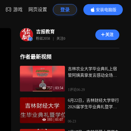
游戏
网页设置
登录
安装电脑版
内容更精彩
吉报教育
关注
粉丝
2058
|
关注
0
作者最新视频
吉林农业大学毕业典礼上宿
管阿姨真挚发言感动全场：
“以后没人天天催你们早睡，
757
|
03:54
你们可得自己心疼自己，累
1评论
06-29
了就好好睡一觉！”
6月22日，吉林财经大学举行
2026届学生毕业典礼暨学位
授予仪式
193
|
01:07
06-23