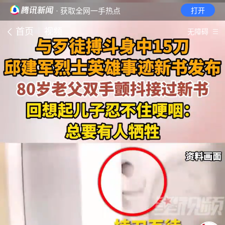
· 获取全网一手热点
打开
首页
视频
无障碍