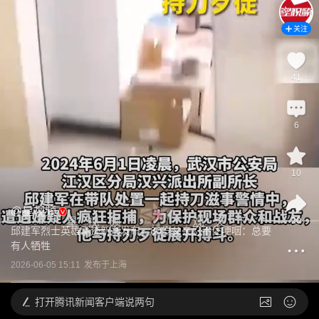
关注
41
6
10
@
星视频
20
邱建军烈士英雄事迹新书发布，80岁父亲忍不住哽咽：总要
有人牺牲
2026-06-05 15:11
发布于
上海
打开
腾讯新闻客户端说两句