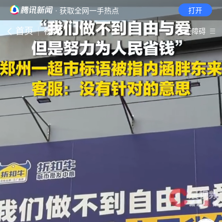
· 获取全网一手热点
打开
首页
视频
无障碍