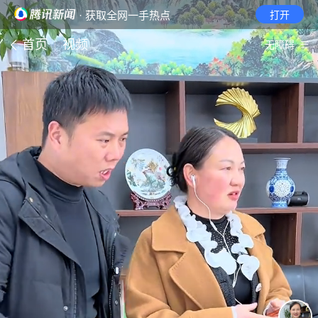
· 获取全网一手热点
打开
首页
视频
无障碍