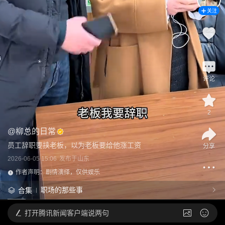
关注
8
评论
2
@
柳总的日常
员工辞职要挟老板，以为老板要给他涨工资
分享
2026-06-05 15:06
发布于
山东
作者声明：剧情演绎，仅供娱乐
职场的那些事
合集
打开
腾讯新闻客户端说两句