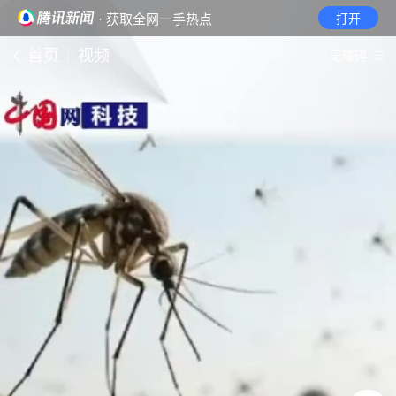
· 获取全网一手热点
打开
首页
视频
无障碍