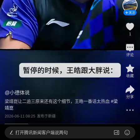
关注
1
评论
收藏
@
小德体说
分享
梁靖崑让二追三原来还有这个细节，王皓一番话太热血
 #
梁
靖崑
2026-06-11 08:25
发布于
新疆
打开
腾讯新闻客户端说两句