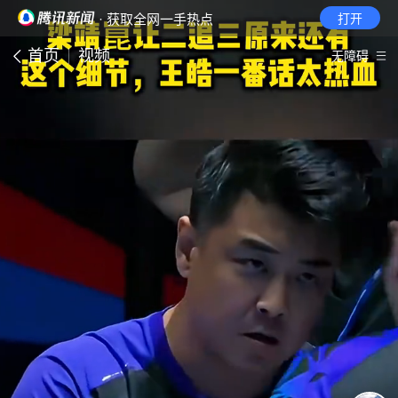
· 获取全网一手热点
打开
首页
视频
无障碍