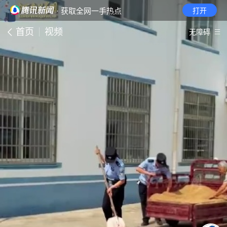
· 获取全网一手热点
打开
首页
视频
无障碍