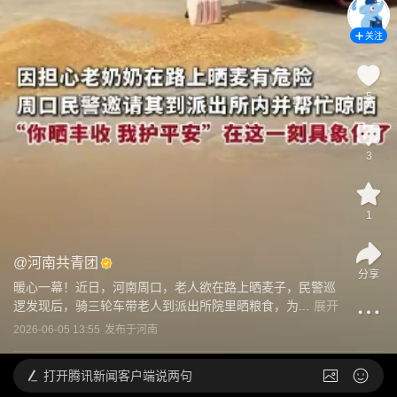
关注
5
3
1
@
河南共青团
分享
暖心一幕！近日，河南周口，老人欲在路上晒麦子，民警巡
逻发现后，骑三轮车带老人到派出所院里晒粮食，为...
展开
2026-06-05 13:55
发布于
河南
打开
腾讯新闻客户端说两句