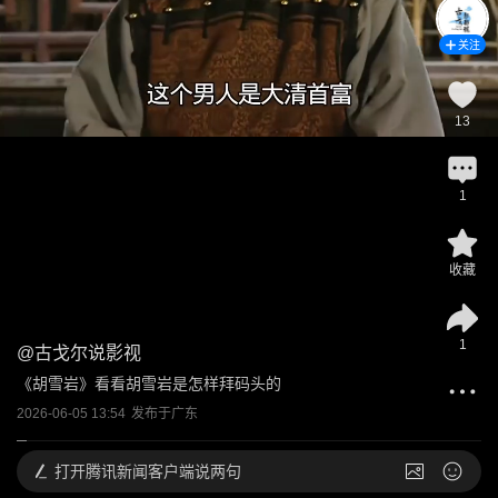
关注
13
1
收藏
1
@
古戈尔说影视
《胡雪岩》看看胡雪岩是怎样拜码头的
2026-06-05 13:54
发布于
广东
打开
腾讯新闻客户端说两句