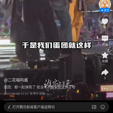
关注
3
评论
收藏
5
@
二花喵呜酱
蛋团：都一起淋雨了 就没有不撕伞的义务了哈
2026-06-05 13:54
发布于
湖南
打开
腾讯新闻客户端说两句