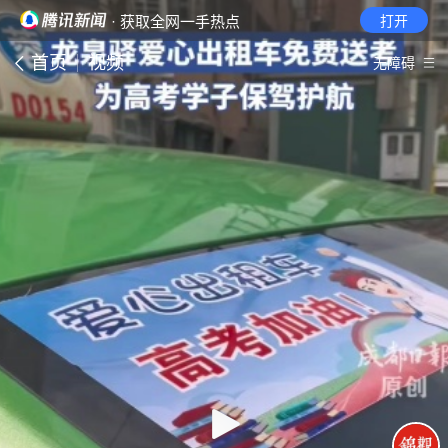
· 获取全网一手热点
打开
首页
视频
无障碍