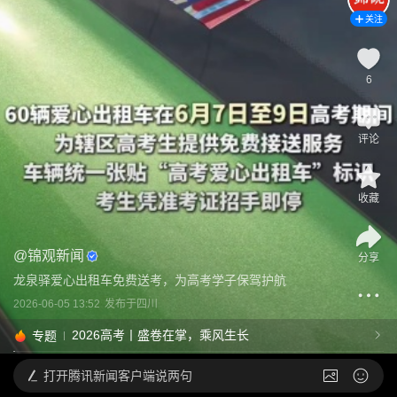
关注
6
评论
收藏
@
锦观新闻
分享
龙泉驿爱心出租车免费送考，为高考学子保驾护航
2026-06-05 13:52
发布于
四川
2026高考丨盛卷在掌，乘风生长
专题
打开
腾讯新闻客户端说两句