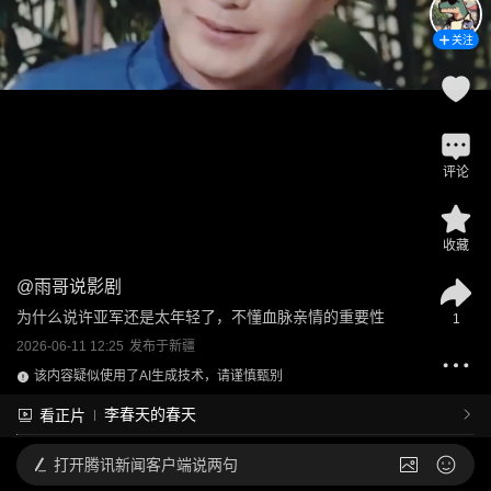
关注
评论
收藏
@
雨哥说影剧
为什么说许亚军还是太年轻了，不懂血脉亲情的重要性
1
2026-06-11 12:25
发布于
新疆
该内容疑似使用了AI生成技术，请谨慎甄别
李春天的春天
看正片
打开
腾讯新闻客户端说两句