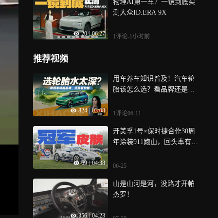
物理AI第一车？一镜到底实
测大众ID.ERA 9X
20
|
06:27
1评论
-1小时前
推荐视频
用车养车知识普及！汽车轮
胎该怎么选？看品牌还是看
价格？
824
|
03:08
1评论
06-11
开美孚1号×保时捷合作30周
年涂装911跑山，回头率有多
高？
69
|
04:38
06-25
山是山河是河，没路才开帕
杰罗！
356
|
04:23