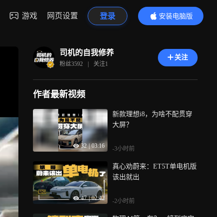
游戏
网页设置
登录
安装电脑版
内容更精彩
司机的自我修养
关注
粉丝
3592
|
关注
1
作者最新视频
新款理想i8，为啥不配贯穿
大屏？
32
|
03:16
-3小时前
真心劝蔚来：ET5T单电机版
该出就出
47
|
02:42
-2小时前