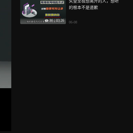
失望至极想离开的人，想听
的根本不是道歉
86
|
03:26
06-08