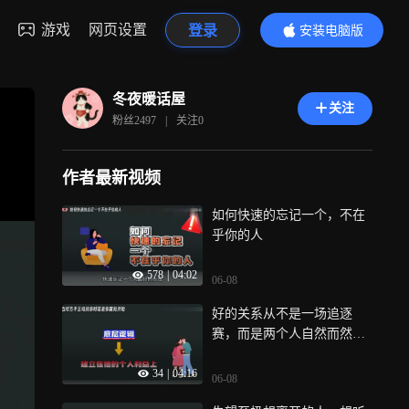
游戏
网页设置
登录
安装电脑版
内容更精彩
冬夜暖话屋
关注
粉丝
2497
|
关注
0
作者最新视频
如何快速的忘记一个，不在
乎你的人
578
|
04:02
06-08
好的关系从不是一场追逐
赛，而是两个人自然而然的
靠近
34
|
04:16
06-08