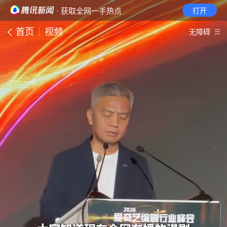
· 获取全网一手热点
打开
首页
视频
无障碍