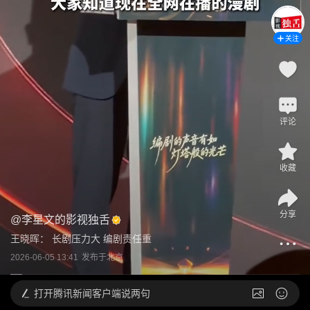
关注
评论
收藏
分享
@
李星文的影视独舌
王晓晖： 长剧压力大 编剧责任重
2026-06-05 13:41
发布于
北京
打开
腾讯新闻客户端说两句