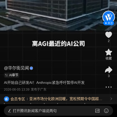
关注
2
收藏
@
华尔街见闻
AI章节
3
AI开始自己研发AI！Anthropic紧急呼吁暂停AI开发
2026-06-05 13:39
发布于
广东
亚洲市场分化欧洲回暖，宽松预期令中国超长
会员专区
债收益率下行，韩国估值重估调整非金融危机--
-0806宏观脱水
打开
腾讯新闻客户端说两句