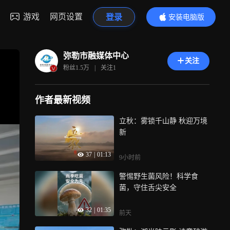
游戏
网页设置
登录
安装电脑版
内容更精彩
弥勒市融媒体中心
关注
粉丝
1.5万
|
关注
1
作者最新视频
立秋：雾锁千山静 秋迎万境
新
37
|
01:13
9小时前
警惕野生菌风险！科学食
菌，守住舌尖安全
32
|
01:35
前天