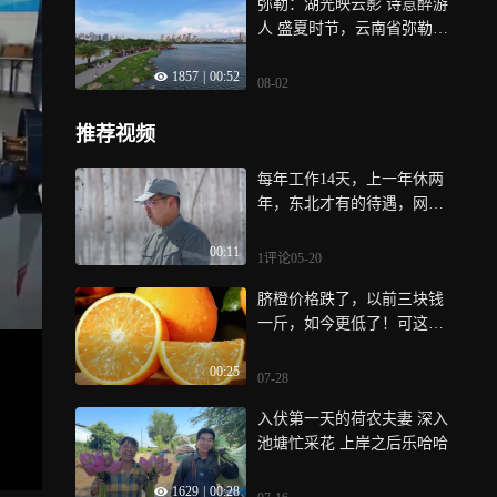
弥勒：湖光映云影 诗意醉游
人 盛夏时节，云南省弥勒湖
泉生态园内，白天彩云飘
1857
|
00:52
飞，傍晚晚霞倒映湖面，游
08-02
客或在沙滩、湖畔静享夏日
的惬意，或沿湖边便道悠然
推荐视频
漫步，品味“诗意夏日”
每年工作14天，上一年休两
年，东北才有的待遇，网友
羡慕哭了
00:11
1评论
05-20
脐橙价格跌了，以前三块钱
一斤，如今更低了！可这里
的烈士后代们，却笑着说了
00:25
一句让人破防的话
07-28
入伏第一天的荷农夫妻 深入
池塘忙采花 上岸之后乐哈哈
1629
|
00:28