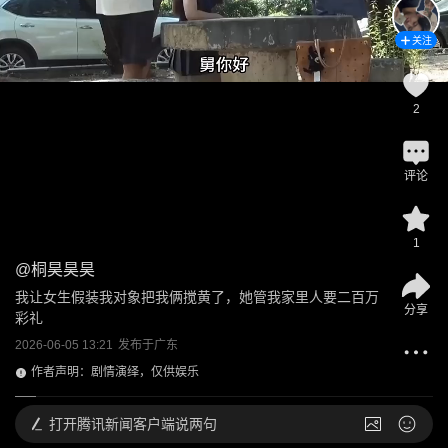
关注
2
评论
1
@
桐昊昊昊
我让女生假装我对象把我俩搅黄了，她管我家里人要二百万
分享
彩礼
2026-06-05 13:21
发布于
广东
作者声明：剧情演绎，仅供娱乐
打开
腾讯新闻客户端说两句