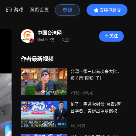
游戏
网页设置
登录
安装电脑版
内容更精彩
中国台湾网
关注
粉丝
56.2万
|
关注
0
作者最新视频
台湾一家三口首次来大陆，
被羊肉“圈粉”了！
1.6万
|
01:06
1评论
-3小时前
怕了！民进党封禁“台青e家”
台学者：美伊战争是霸权转
折点
2971
|
10:00
18小时前