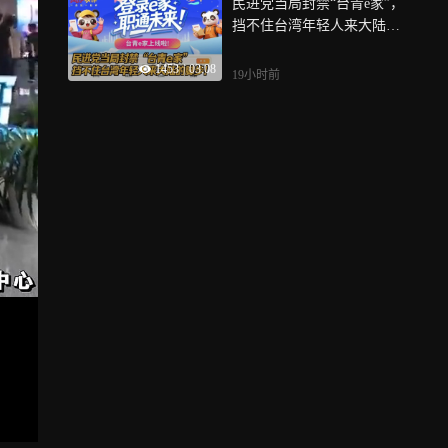
民进党当局封禁“台青e家”，
挡不住台湾年轻人来大陆的
脚步！
1453
|
03:08
19小时前