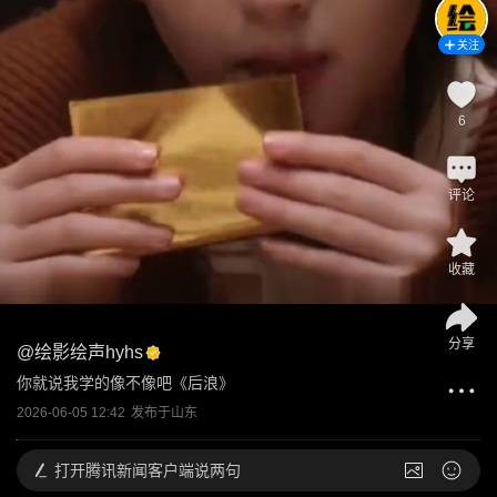
关注
6
评论
收藏
分享
@
绘影绘声hyhs
你就说我学的像不像吧《后浪》
2026-06-05 12:42
发布于
山东
打开
腾讯新闻客户端说两句