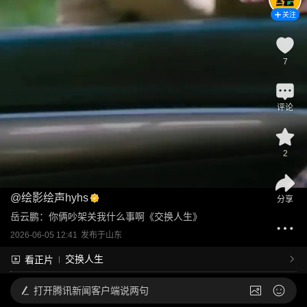
关注
7
评论
2
@
绘影绘声hyhs
分享
岳云鹏：你俩吵架关我什么事啊《交换人生》
2026-06-05 12:41
发布于
山东
交换人生
看正片
打开
腾讯新闻客户端说两句