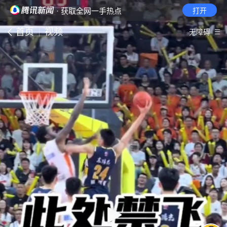
· 获取全网一手热点
打开
首页
视频
无障碍