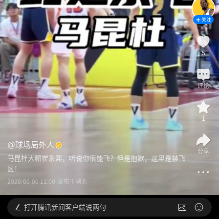
关注
5
评论
1
@
球场局外人
分享
马昆杜大帽崔永熙，听说你很能飞？但是抱歉，这里是禁飞
区！
2026-06-06 11:00
发布于
湖北
打开
腾讯新闻客户端说两句