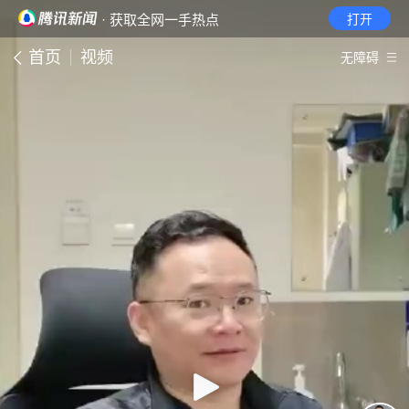
· 获取全网一手热点
打开
首页
视频
无障碍