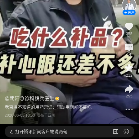
关注
355
14
212
295
@
朝阳急诊科魏兵医生
老百姓不知道的用药常识：辅助用药能不能吃
2026-06-05 10:53
发布于
四川
打开
腾讯新闻客户端说两句