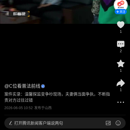
关注
1
2
1
@
C位看普法前线
1
案件实录：温馨探监变争吵现场，夫妻俩当面争执，不断指
责对方过往过错
2026-06-05 10:52
发布于
山西
打开
腾讯新闻客户端说两句