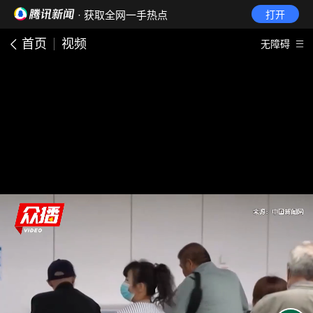
· 获取全网一手热点
打开
首页
视频
无障碍