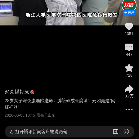
关注
1351
447
728
@
众播视频
3.7万
28岁女子深夜腹痛险送命，脾脏碎成豆腐渣！元凶竟是“网
红神器”
2026-06-05 10:45
发布于
山东
打开
腾讯新闻客户端说两句