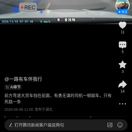
关注
11
5
3
@
一路有车伴我行
AI章节
14
前方弯道大货车挡在前面，有勇无谋的司机一顿超车，只有
死路一条
2026-06-06 11:00
发布于
湖北
打开
腾讯新闻客户端说两句