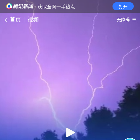
· 获取全网一手热点
打开
首页
视频
无障碍