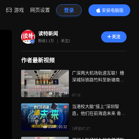
游戏
网页设置
登录
安装电脑版
内容更精彩
读特新闻
关注
粉丝
1.1万
|
关注
2
作者最新视频
广深两大机场轨道互联！穗
深城际铁路竹料至新塘南段
开通
5
|
00:34
07-31
当港校大脑“接上”深圳智
造，他们在前海造未来 香港
基础科研的“最强大脑”缘何
1584
|
05:32
扎堆前海？近日，记者走进
1评论
07-27
前海梦工场，实地探访在此