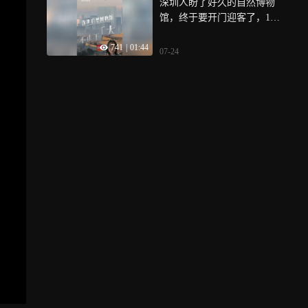
深圳人盼了好久的自然博物
创业就业的香港青年、高校
馆，终于要开门迎客了，10
教授等，听他们讲述为何选
万多平方米的体量，华南最
择前海、如何在这里实现从
741
|
01:44
大，光冲着这个文化新地标
实验室到市场的跨越，解锁
07-24
的名头，就值得去打个卡，
深港科创协同的前海密码
但几圈逛下来，你会发现它
的真正看点不只是“大”