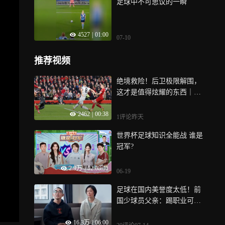
足球中不可思议的一瞬
4527
|
01:00
07-10
推荐视频
绝境救险！后卫极限解围，
这才是值得炫耀的东西｜体
坛记忆
2462
|
00:38
1评论
昨天
世界杯足球知识全能战 谁是
冠军?
2.9万
|
02:08:31
06-19
足球在国内美誉度太低！前
国少球员父亲：踢职业可能
没送快递收入多
16.3万
|
06:00