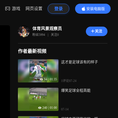
游戏
网页设置
登录
安装电脑版
内容更精彩
体育风景观察员
关注
粉丝
5994
|
关注
0
作者最新视频
这才是足球该有的样子
94
|
01:35
1评论
07-24
爆笑足球全程高能
240
|
01:00
07-14