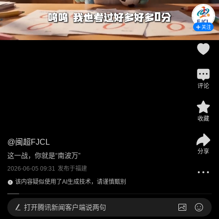
关注
评论
收藏
@
闽超FJCL
分享
这一战，你就是“南波万”
2026-06-05 09:31
发布于
福建
该内容疑似使用了AI生成技术，请谨慎甄别
打开
腾讯新闻客户端说两句